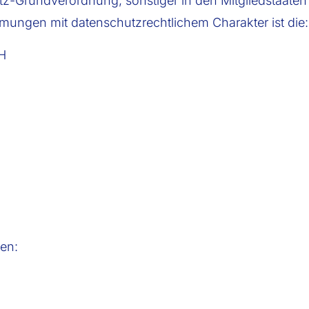
tz-Grundverordnung, sonstiger in den Mitgliedstaate
ungen mit datenschutzrechtlichem Charakter ist die:
H
en: