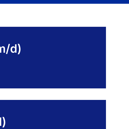
m/d)
d)